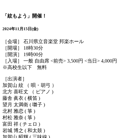
「紋もよう」開催！
2024年11月15日(金)
［会場］ 石川県立音楽堂 邦楽ホール
［開場］ 18時30分
［開演］ 19時00分
［入場］ 一般 自由席 <前売> 3,500円 <当日> 4,000円
※高校生以下 無料
［出演者］
加賀山 紋 （ 唄・胡弓 ）
北方 喜旺丈 （ ピアノ )
藤舎 眞衣 ( 横笛 )
望月 太満衛 ( 囃子 )
北村 雅恋 ( 箏 )
村松 雅奈 ( 箏 )
富田 祥 ( チェロ )
岩城 博之 ( 和太鼓 )
加賀山 昭輝 ( 三味線 )