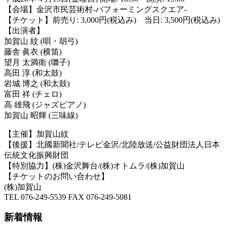
【会場】金沢市民芸術村-パフォーミングスクエア-
【チケット】前売り: 3,000円(税込み) 当日: 3,500円(税込み)
【出演者】
加賀山 紋 (唄・胡弓)
藤舎
眞衣
(横笛)
望月 太満衛 (
囃子
)
高田 淳 (和太鼓)
岩城 博之 (和太鼓)
富田 祥 (チェロ)
高 雄飛 (ジャズピアノ)
加賀山 昭輝 (三味線)
【主催】加賀山紋
【後援】北國新聞社/テレビ金沢/北陸放送/公益財団法人日本
伝統文化振興財団
【特別協力】(株)金沢舞台/(株)オトムラ/(株)加賀山
【チケットのお問い合わせ】
(株)加賀山
TEL 076-249-5539 FAX 076-249-5081
新着情報