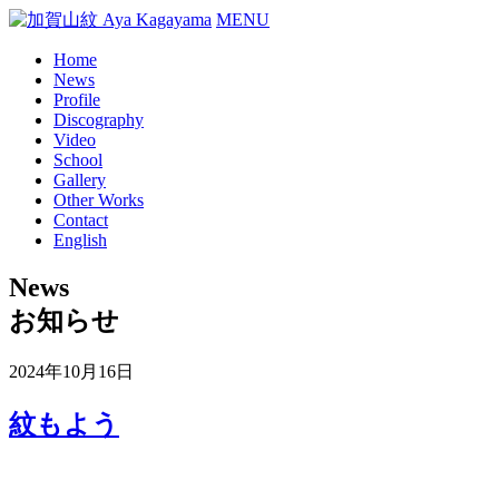
MENU
Home
News
Profile
Discography
Video
School
Gallery
Other Works
Contact
English
News
お知らせ
2024年10月16日
紋もよう